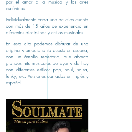
por el amor a la música y las artes
escénicas.
Individualmente cada uno de ellos cuenta
con más de 15 años de experiencia en
diferentes disciplinas y estilos musicales.
En esta cita podemos disfrutar de una
original y emocionante puesta en escena,
con un ámplio repertorio, que abarca
grandes hits musicales de ayer y de hoy
con diferentes estilos: pop, soul, salsa,
funky, etc. Versiones cantadas en inglés y
español