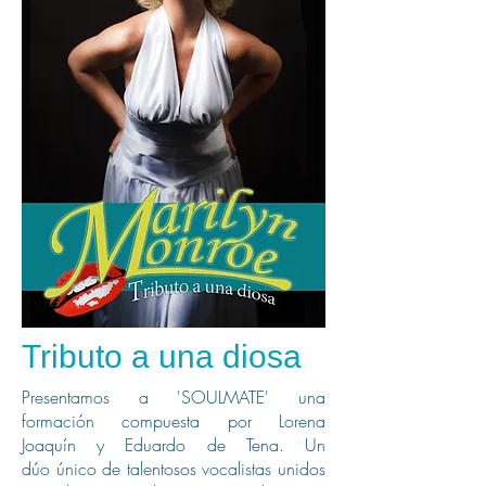
Tributo a una diosa
Presentamos a 'SOULMATE' una
formación compuesta por Lorena
Joaquín y Eduardo de Tena. Un
dúo único de talentosos vocalistas unidos